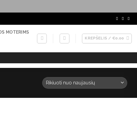
OS MOTERIMS
KREPŠELIS /
€
0.00