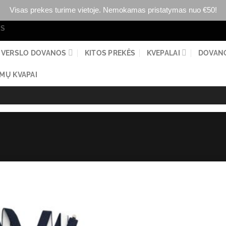
Visas prekes turime vietoje. Nemokamas pristatymas nuo €50!
MS
VERSLO DOVANOS
KITOS PREKĖS
KVEPALAI
DOVAN
MŲ KVAPAI