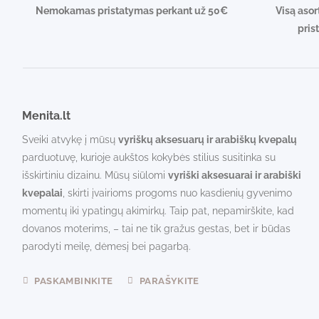
Nemokamas pristatymas perkant už 50€
Visą asor
pris
Menita.lt
Sveiki atvykę į mūsų
vyriškų aksesuarų ir arabiškų kvepalų
parduotuvę, kurioje aukštos kokybės stilius susitinka su
išskirtiniu dizainu. Mūsų siūlomi
vyriški aksesuarai ir arabiški
kvepalai
, skirti įvairioms progoms nuo kasdienių gyvenimo
momentų iki ypatingų akimirkų. Taip pat, nepamirškite, kad
dovanos moterims, – tai ne tik gražus gestas, bet ir būdas
parodyti meilę, dėmesį bei pagarbą.
PASKAMBINKITE
PARAŠYKITE