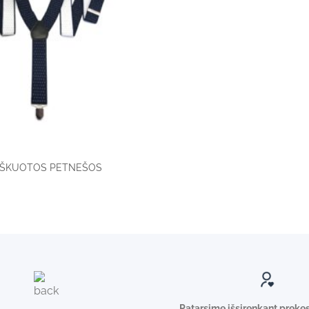
AŠKUOTOS PETNEŠOS
Patarsime išsirenkant preke