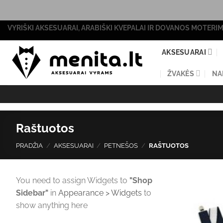
Skip
VYRIŠKI AKSESUARAI, ARABIŠKI KVEPALAI IR DOVANOS MOTERI
to
content
AKSESUARAI
ŽVAKĖS
NA
Raštuotos
PRADŽIA
/
AKSESUARAI
/
PETNEŠOS
/
RAŠTUOTOS
You need to assign Widgets to
"Shop
Sidebar"
in
Appearance > Widgets
to
show anything here