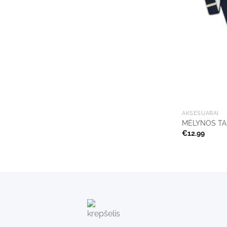
+
AKSESUARAI
MĖLYNOS T
€
12.99