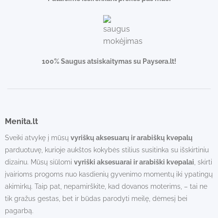
100% Saugus atsiskaitymas su Paysera.lt!
Menita.lt
Sveiki atvykę į mūsų
vyriškų aksesuarų ir arabiškų kvepalų
parduotuvę, kurioje aukštos kokybės stilius susitinka su išskirtiniu
dizainu. Mūsų siūlomi
vyriški aksesuarai ir arabiški kvepalai
, skirti
įvairioms progoms nuo kasdienių gyvenimo momentų iki ypatingų
akimirkų. Taip pat, nepamirškite, kad dovanos moterims, – tai ne
tik gražus gestas, bet ir būdas parodyti meilę, dėmesį bei
pagarbą.