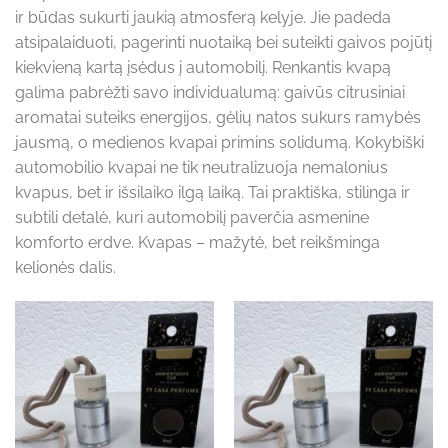
ir būdas sukurti jaukią atmosferą kelyje. Jie padeda
atsipalaiduoti, pagerinti nuotaiką bei suteikti gaivos pojūtį
kiekvieną kartą įsėdus į automobilį. Renkantis kvapą
galima pabrėžti savo individualumą: gaivūs citrusiniai
aromatai suteiks energijos, gėlių natos sukurs ramybės
jausmą, o medienos kvapai primins solidumą. Kokybiški
automobilio kvapai ne tik neutralizuoja nemalonius
kvapus, bet ir išsilaiko ilgą laiką. Tai praktiška, stilinga ir
subtili detalė, kuri automobilį paverčia asmenine
komforto erdve. Kvapas – mažytė, bet reikšminga
kelionės dalis.