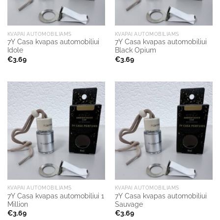
KVAPAI AUTOMOBILIAMS
KVAPAI AUTOMOBILIAMS
7Y Casa kvapas automobiliui
7Y Casa kvapas automobiliui
Idole
Black Opium
€
3.69
€
3.69
KVAPAI AUTOMOBILIAMS
KVAPAI AUTOMOBILIAMS
7Y Casa kvapas automobiliui 1
7Y Casa kvapas automobiliui
Million
Sauvage
€
3.69
€
3.69