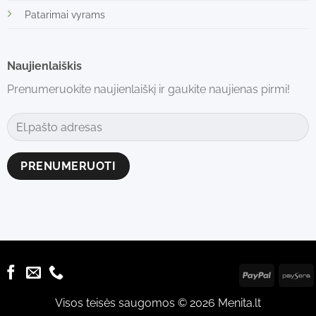
Patarimai vyrams
Naujienlaiškis
Prenumeruokite naujienlaiškį ir gaukite naujienas pirmi!
Alternative:
Visos teisės saugomos © 2026 Menita.lt