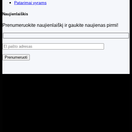
Patarimai vyrams
Naujienlaiškis
Prenumeruokite naujienlaiškį ir gaukite naujienas pirmi!
Visos teisės saugomos © 2026 Menita.lt