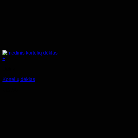
+
Dėklai
Kortelių dėklas
€
12.50