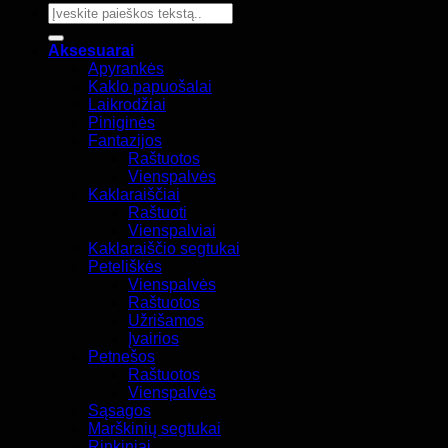
Ieškoti:
Aksesuarai
Apyrankės
Kaklo papuošalai
Laikrodžiai
Piniginės
Fantazijos
Raštuotos
Vienspalvės
Kaklaraiščiai
Raštuoti
Vienspalviai
Kaklaraiščio segtukai
Peteliškės
Vienspalvės
Raštuotos
Užrišamos
Įvairios
Petnešos
Raštuotos
Vienspalvės
Sąsagos
Marškinių segtukai
Rinkiniai