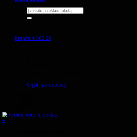
Ieškoti:
Krepšelis /
€
0.00
Krepšelyje nėra produktų.
Grįžti į parduotuvę
Krepšelis
+
Dėklai
Krepšelyje nėra produktų.