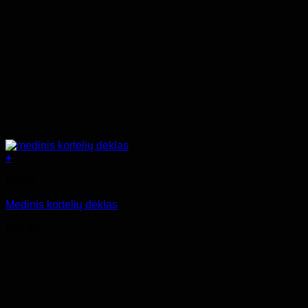
+
Dėklai
Medinis kortelių dėklas
€
12.50