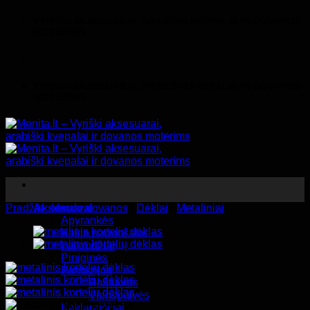
Skip
VYRIŠKI AKSESUARAI, ARABIŠKI KVEPALAI IR DOVANOS
to
MOTERIMS
content
VYRIŠKI AKSESUARAI, ARABIŠKI KVEPALAI IR DOVANOS
MOTERIMS
Pradžia
Aksesuarai
/
Verslo dovanos
/
Dėklai
/
Metaliniai
Apyrankės
Kaklo papuošalai
Laikrodžiai
Piniginės
Fantazijos
Raštuotos
Vienspalvės
Kaklaraiščiai