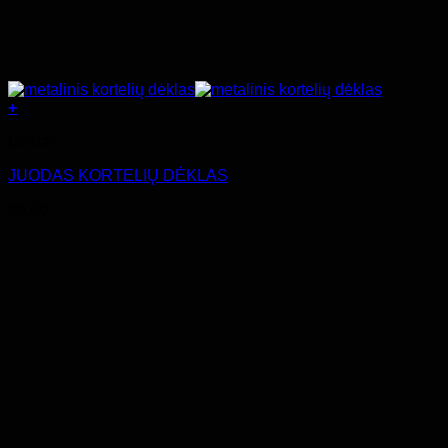
+
Dėklai
JUODAS KORTELIŲ DĖKLAS
€
6.00