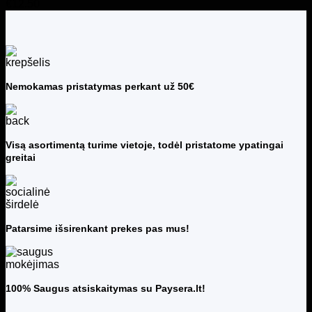
€
12.50
Nemokamas pristatymas perkant už 50€
Visą asortimentą turime vietoje, todėl pristatome ypatingai
greitai
Patarsime išsirenkant prekes pas mus!
100% Saugus atsiskaitymas su Paysera.lt!