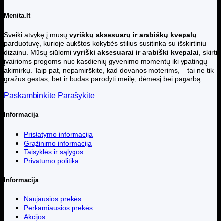
Menita.lt
Sveiki atvykę į mūsų
vyriškų aksesuarų ir arabiškų kvepalų
parduotuvę, kurioje aukštos kokybės stilius susitinka su išskirtiniu
dizainu. Mūsų siūlomi
vyriški aksesuarai ir arabiški kvepalai
, skirti
įvairioms progoms nuo kasdienių gyvenimo momentų iki ypatingų
akimirkų. Taip pat, nepamirškite, kad dovanos moterims, – tai ne tik
gražus gestas, bet ir būdas parodyti meilę, dėmesį bei pagarbą.
Paskambinkite
Parašykite
Informacija
Pristatymo informacija
Grąžinimo informacija
Taisyklės ir sąlygos
Privatumo politika
Informacija
Naujausios prekės
Perkamiausios prekės
Akcijos