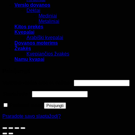
Verslo dovanos
Dėklai
Mediniai
Metaliniai
Kitos prekės
Kvepalai
Arabiški kvepalai
Dovanos moterims
Žvakės
Kvepiančios žvakės
Namų kvapai
Prisijungti
Privalomas
Vartotojo vardas arba el. paštas
*
Privalomas
Slaptažodis
*
Prisiminti mane
Prisijungti
Praradote savo slaptažodį?