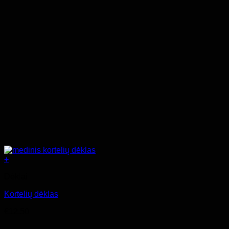
+
Dėklai
Kortelių dėklas
€
12.50