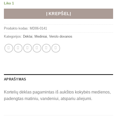
Liko 1
Alternative:
Į KREPŠELĮ
Produkto kodas:
MD06-0141
Kategorijos:
Dėklai
,
Mediniai
,
Verslo dovanos
APRAŠYMAS
Kortelių dėklas pagamintas iš aukštos kokybės medienos,
padengtas matiniu, vandeniui, atspariu aliejumi.