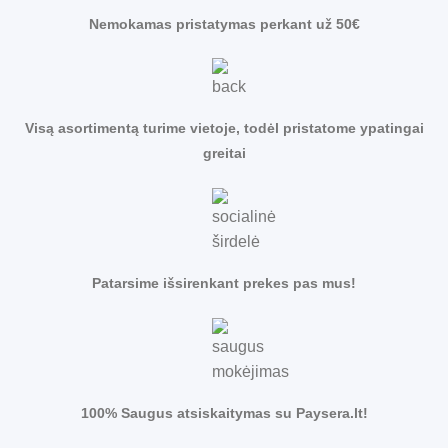
Nemokamas pristatymas perkant už 50€
Visą asortimentą turime vietoje, todėl pristatome ypatingai
greitai
Patarsime išsirenkant prekes pas mus!
100% Saugus atsiskaitymas su Paysera.lt!