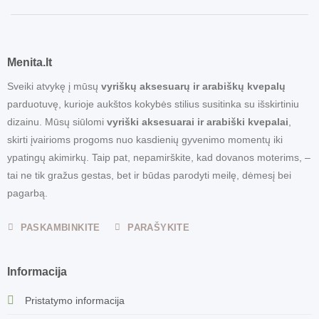
Menita.lt
Sveiki atvykę į mūsų
vyriškų aksesuarų ir arabiškų kvepalų
parduotuvę, kurioje aukštos kokybės stilius susitinka su išskirtiniu
dizainu. Mūsų siūlomi
vyriški aksesuarai ir arabiški kvepalai
,
skirti įvairioms progoms nuo kasdienių gyvenimo momentų iki
ypatingų akimirkų. Taip pat, nepamirškite, kad dovanos moterims, –
tai ne tik gražus gestas, bet ir būdas parodyti meilę, dėmesį bei
pagarbą.
PASKAMBINKITE
PARAŠYKITE
Informacija
Pristatymo informacija