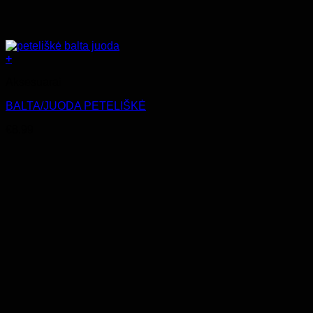
+
Aksesuarai
BALTA/JUODA PETELIŠKĖ
€
8.99