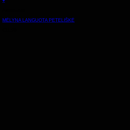
+
Aksesuarai
MĖLYNA LANGUOTA PETELIŠKĖ
€
11.99