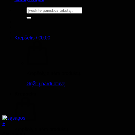
Ieškoti:
Krepšelis /
€
0.00
Krepšelyje nėra produktų.
Grįžti į parduotuvę
Krepšelis
+
Krepšelyje nėra produktų.
Aksesuarai