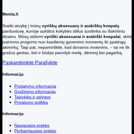
Menita.lt
Sveiki atvykę į mūsų
vyriškų aksesuarų ir arabiškų kvepalų
parduotuvę, kurioje aukštos kokybės stilius susitinka su išskirtiniu
dizainu. Mūsų siūlomi
vyriški aksesuarai ir arabiški kvepalai
, skirti
įvairioms progoms nuo kasdienių gyvenimo momentų iki ypatingų
akimirkų. Taip pat, nepamirškite, kad dovanos moterims, – tai ne tik
gražus gestas, bet ir būdas parodyti meilę, dėmesį bei pagarbą.
Paskambinkite
Parašykite
Informacija
Pristatymo informacija
Grąžinimo informacija
Taisyklės ir sąlygos
Privatumo politika
Informacija
Naujausios prekės
Perkamiausios prekės