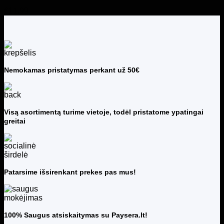
€
11.99
Nemokamas pristatymas perkant už 50€
Visą asortimentą turime vietoje, todėl pristatome ypatingai
greitai
Patarsime išsirenkant prekes pas mus!
100% Saugus atsiskaitymas su Paysera.lt!