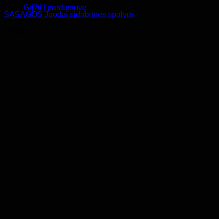
Grįžti į parduotuvę
SĄSAGOS Juodai sidabrinės spalvos
€
9.00