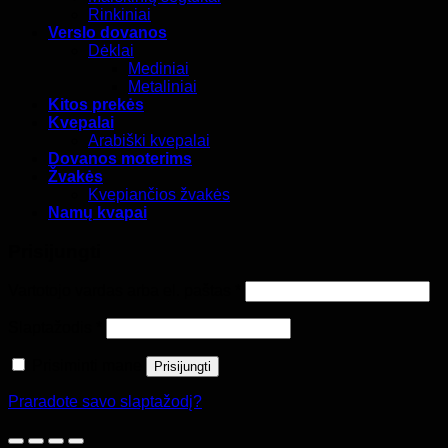
Rinkiniai
Verslo dovanos
Dėklai
Mediniai
Metaliniai
Kitos prekės
Kvepalai
Arabiški kvepalai
Dovanos moterims
Žvakės
Kvepiančios žvakės
Namų kvapai
Prisijungti
Privalomas
Vartotojo vardas arba el. paštas
*
Privalomas
Slaptažodis
*
Prisiminti mane
Prisijungti
Praradote savo slaptažodį?