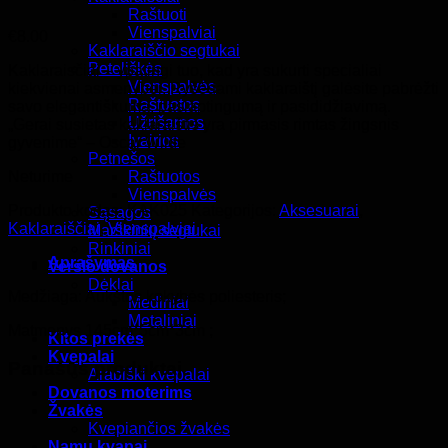
Raštuoti
Vienspalviai
€
8.00
Kaklaraiščio segtukai
Peteliškės
Kaklaraisčiai – ypatingi tuo, kad yra sukurti specialiai
Vienspalvės
kiekvienai asmenybei. Ryšėdami kaklaraištį galėsite pabrėžti
Raštuotos
savo elegantiškumą, paslaptingumą ir pasididžiavimą.
Užrišamos
„Gerai susietas kaklaraištis yra pirmasis rimtas žingsnis
Įvairios
gyvenime“ – Oscar Wilde
Petnešos
Neturime
Raštuotos
Vienspalvės
Produkto kodas:
KAK025
Kategorijos:
Aksesuarai
,
Sąsagos
Kaklaraiščiai
,
Vienspalviai
Marškinių segtukai
Rinkiniai
Aprašymas
Verslo dovanos
Dėklai
Medžiaga: Aukštos kokybės poliesteris;
Mediniai
Metaliniai
Matmenys 145cm*5cm*3cm ;
Kitos prekės
Kvepalai
Panašūs produktai
Arabiški kvepalai
Dovanos moterims
Žvakės
Kvepiančios žvakės
Namų kvapai