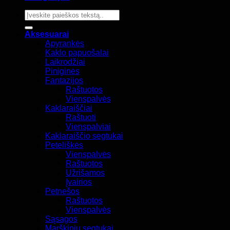
Ieškoti:
Aksesuarai
Apyrankės
Kaklo papuošalai
Laikrodžiai
Piniginės
Fantazijos
Raštuotos
Vienspalvės
Kaklaraiščiai
Raštuoti
Vienspalviai
Kaklaraiščio segtukai
Peteliškės
Vienspalvės
Raštuotos
Užrišamos
Įvairios
Petnešos
Raštuotos
Vienspalvės
Sąsagos
Marškinių segtukai