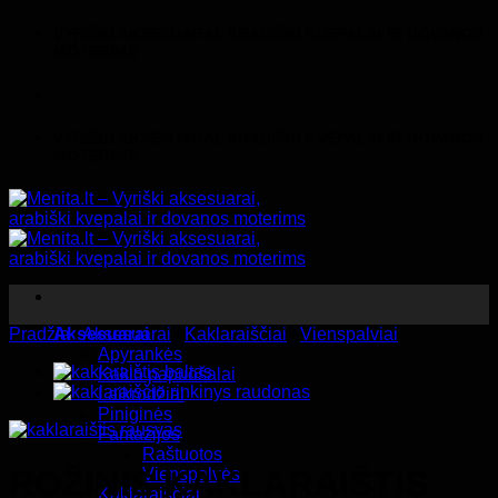
Skip
VYRIŠKI AKSESUARAI, ARABIŠKI KVEPALAI IR DOVANOS
to
MOTERIMS
content
VYRIŠKI AKSESUARAI, ARABIŠKI KVEPALAI IR DOVANOS
MOTERIMS
Pradžia
Aksesuarai
/
Aksesuarai
/
Kaklaraiščiai
/
Vienspalviai
Apyrankės
Kaklo papuošalai
Laikrodžiai
Piniginės
Fantazijos
Raštuotos
ROŽINIS KAKLARAIŠTIS
Vienspalvės
Kaklaraiščiai