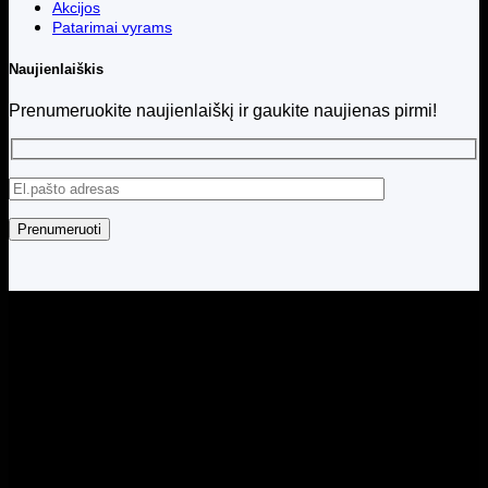
Akcijos
Patarimai vyrams
Naujienlaiškis
Prenumeruokite naujienlaiškį ir gaukite naujienas pirmi!
Visos teisės saugomos © 2026 Menita.lt