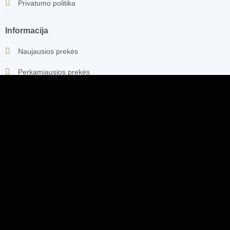
Privatumo politika
Informacija
Naujausios prekės
Perkamiausios prekės
Akcijos
Patarimai vyrams
Naujienlaiškis
Prenumeruokite naujienlaiškį ir gaukite naujienas pirmi!