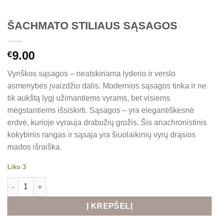
ŠACHMATO STILIAUS SĄSAGOS
9.00
€
Vyriškos sąsagos – neatskiriama lyderio ir verslo
asmenybės įvaizdžio dalis. Modernios sąsagos tinka ir ne
tik aukštą lygį užimantiems vyrams, bet visiems
mėgstantiems išsiskirti. Sąsagos – yra elegantiškesnė
erdvė, kurioje vyrauja drabužių grožis. Šis anachronistinis
kokybinis rangas ir sąsaja yra šiuolaikinių vyrų drąsios
mados išraiška.
Liko 3
produkto kiekis: ŠACHMATO STILIAUS SĄSAGOS
Alternative:
Į KREPŠELĮ