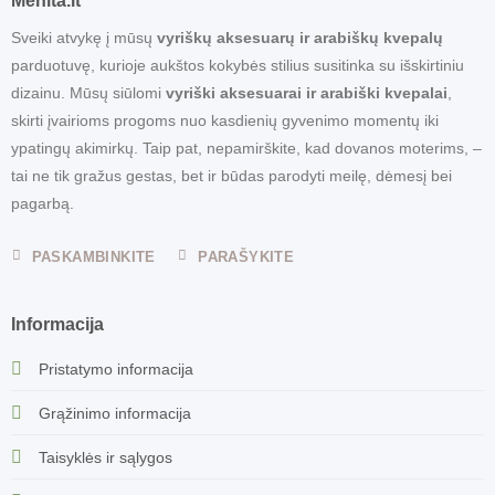
Menita.lt
Sveiki atvykę į mūsų
vyriškų aksesuarų ir arabiškų kvepalų
parduotuvę, kurioje aukštos kokybės stilius susitinka su išskirtiniu
dizainu. Mūsų siūlomi
vyriški aksesuarai ir arabiški kvepalai
,
skirti įvairioms progoms nuo kasdienių gyvenimo momentų iki
ypatingų akimirkų. Taip pat, nepamirškite, kad dovanos moterims, –
tai ne tik gražus gestas, bet ir būdas parodyti meilę, dėmesį bei
pagarbą.
PASKAMBINKITE
PARAŠYKITE
Informacija
Pristatymo informacija
Grąžinimo informacija
Taisyklės ir sąlygos