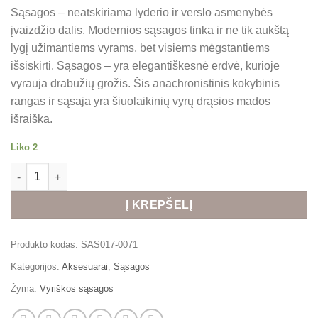
Sąsagos – neatskiriama lyderio ir verslo asmenybės
įvaizdžio dalis. Modernios sąsagos tinka ir ne tik aukštą
lygį užimantiems vyrams, bet visiems mėgstantiems
išsiskirti. Sąsagos – yra elegantiškesnė erdvė, kurioje
vyrauja drabužių grožis. Šis anachronistinis kokybinis
rangas ir sąsaja yra šiuolaikinių vyrų drąsios mados
išraiška.
Liko 2
produkto kiekis: Trikampės sąsagos
Alternative:
Į KREPŠELĮ
Produkto kodas:
SAS017-0071
Kategorijos:
Aksesuarai
,
Sąsagos
Žyma:
Vyriškos sąsagos