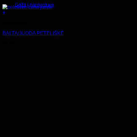
Grįžti į parduotuvę
+
Aksesuarai
BALTA/JUODA PETELIŠKĖ
€
8.99