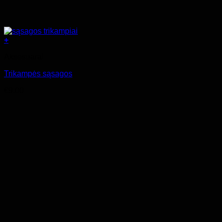
+
Aksesuarai
Trikampės sąsagos
€
9.00