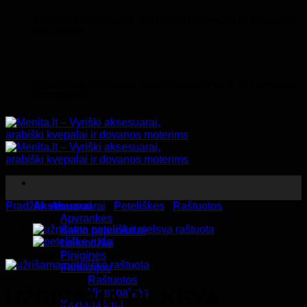
Skip
VYRIŠKI AKSESUARAI, ARABIŠKI KVEPALAI IR DOVANOS
to
MOTERIMS
content
VYRIŠKI AKSESUARAI, ARABIŠKI KVEPALAI IR DOVANOS
MOTERIMS
Pradžia
Aksesuarai
/
Aksesuarai
/
Peteliškės
/
Raštuotos
Apyrankės
Kaklo papuošalai
Laikrodžiai
Piniginės
Fantazijos
Raštuotos
UŽRIŠAMA PILKŠVA
Vienspalvės
Kaklaraiščiai