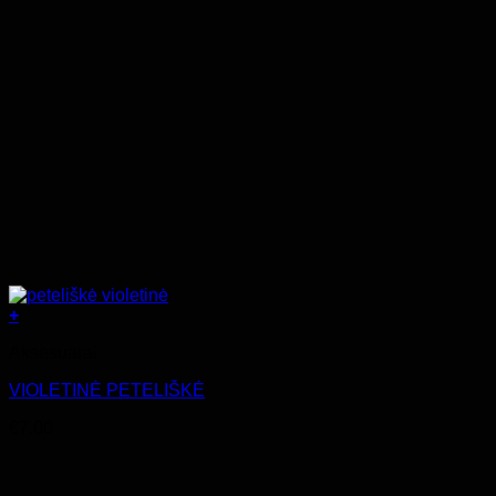
+
Aksesuarai
VIOLETINĖ PETELIŠKĖ
€
7.00