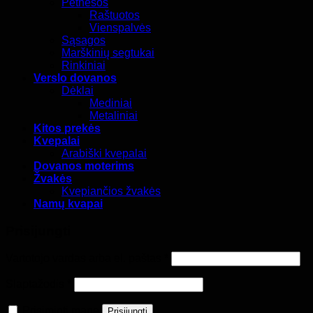
Petnešos
Raštuotos
Vienspalvės
Sąsagos
Marškinių segtukai
Rinkiniai
Verslo dovanos
Dėklai
Mediniai
Metaliniai
Kitos prekės
Kvepalai
Arabiški kvepalai
Dovanos moterims
Žvakės
Kvepiančios žvakės
Namų kvapai
Prisijungti
Privalomas
Vartotojo vardas arba el. paštas
*
Privalomas
Slaptažodis
*
Prisiminti mane
Prisijungti