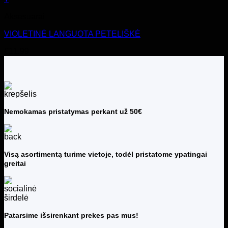
Aksesuarai
VIOLETINĖ LANGUOTA PETELIŠKĖ
€
11.99
Nemokamas pristatymas perkant už 50€
Visą asortimentą turime vietoje, todėl pristatome ypatingai
greitai
Patarsime išsirenkant prekes pas mus!