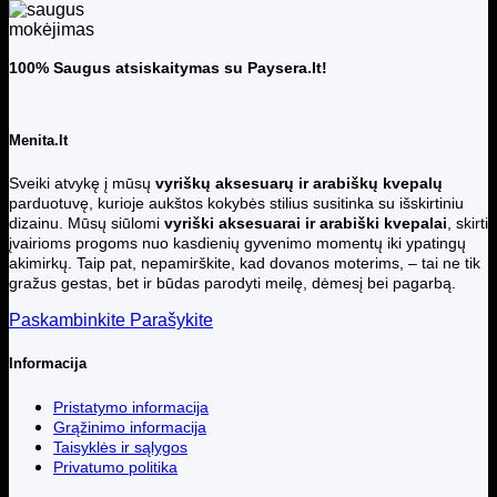
100% Saugus atsiskaitymas su Paysera.lt!
Menita.lt
Sveiki atvykę į mūsų
vyriškų aksesuarų ir arabiškų kvepalų
parduotuvę, kurioje aukštos kokybės stilius susitinka su išskirtiniu
dizainu. Mūsų siūlomi
vyriški aksesuarai ir arabiški kvepalai
, skirti
įvairioms progoms nuo kasdienių gyvenimo momentų iki ypatingų
akimirkų. Taip pat, nepamirškite, kad dovanos moterims, – tai ne tik
gražus gestas, bet ir būdas parodyti meilę, dėmesį bei pagarbą.
Paskambinkite
Parašykite
Informacija
Pristatymo informacija
Grąžinimo informacija
Taisyklės ir sąlygos
Privatumo politika