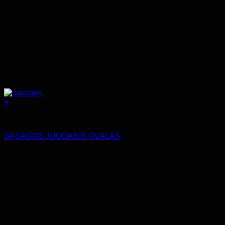
+
Aksesuarai
SĄSAGOS JUODASIS OVALAS
€
9.00