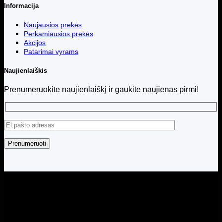
Informacija
Naujausios prekės
Perkamiausios prekės
Akcijos
Patarimai vyrams
Naujienlaiškis
Prenumeruokite naujienlaiškį ir gaukite naujienas pirmi!
Visos teisės saugomos © 2026 Menita.lt