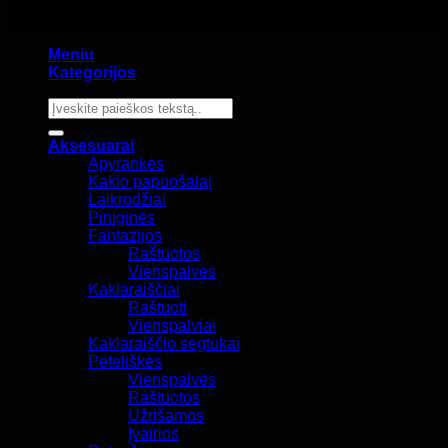
Meniu
Kategorijos
Ieškoti:
Aksesuarai
Apyrankės
Kaklo papuošalai
Laikrodžiai
Piniginės
Fantazijos
Raštuotos
Vienspalvės
Kaklaraiščiai
Raštuoti
Vienspalviai
Kaklaraiščio segtukai
Peteliškės
Vienspalvės
Raštuotos
Užrišamos
Įvairios