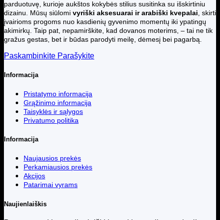
parduotuvę, kurioje aukštos kokybės stilius susitinka su išskirtiniu
dizainu. Mūsų siūlomi
vyriški aksesuarai ir arabiški kvepalai
, skirti
įvairioms progoms nuo kasdienių gyvenimo momentų iki ypatingų
akimirkų. Taip pat, nepamirškite, kad dovanos moterims, – tai ne tik
gražus gestas, bet ir būdas parodyti meilę, dėmesį bei pagarbą.
Paskambinkite
Parašykite
Informacija
Pristatymo informacija
Grąžinimo informacija
Taisyklės ir sąlygos
Privatumo politika
Informacija
Naujausios prekės
Perkamiausios prekės
Akcijos
Patarimai vyrams
Naujienlaiškis