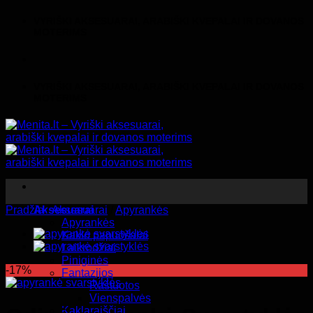
Skip
VYRIŠKI AKSESUARAI, ARABIŠKI KVEPALAI IR DOVANOS
to
MOTERIMS
content
VYRIŠKI AKSESUARAI, ARABIŠKI KVEPALAI IR DOVANOS
MOTERIMS
Pradžia
Aksesuarai
/
Aksesuarai
/
Apyrankės
Apyrankės
Kaklo papuošalai
Laikrodžiai
Piniginės
-17%
Fantazijos
Raštuotos
Vienspalvės
Kaklaraiščiai