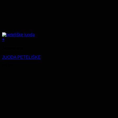
+
Aksesuarai
JUODA PETELIŠKĖ
€
6.99