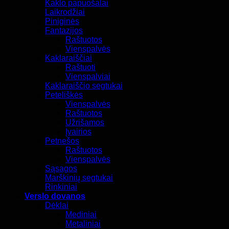
Kaklo papuošalai
Laikrodžiai
Piniginės
Fantazijos
Raštuotos
Vienspalvės
Kaklaraiščiai
Raštuoti
Vienspalviai
Kaklaraiščio segtukai
Peteliškės
Vienspalvės
Raštuotos
Užrišamos
Įvairios
Petnešos
Raštuotos
Vienspalvės
Sąsagos
Marškinių segtukai
Rinkiniai
Verslo dovanos
Dėklai
Mediniai
Metaliniai