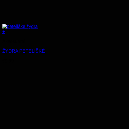
+
Aksesuarai
ŽYDRA PETELIŠKĖ
€
9.99