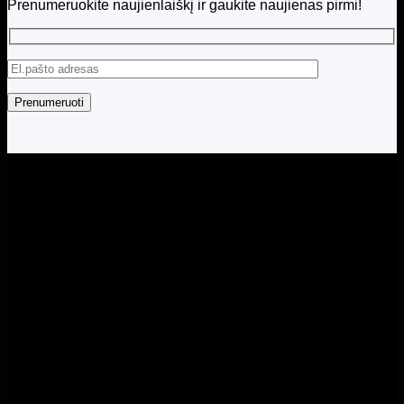
Prenumeruokite naujienlaiškį ir gaukite naujienas pirmi!
Visos teisės saugomos © 2026 Menita.lt