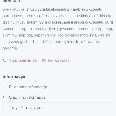
Menita.lt
Sveiki atvykę į mūsų
vyriškų aksesuarų ir arabiškų kvepalų
parduotuvę, kurioje aukštos kokybės stilius susitinka su išskirtiniu
dizainu. Mūsų siūlomi
vyriški aksesuarai ir arabiški kvepalai
, skirti
įvairioms progoms nuo kasdienių gyvenimo momentų iki ypatingų
akimirkų. Taip pat, nepamirškite, kad dovanos moterims, – tai ne
tik gražus gestas, bet ir būdas parodyti meilę, dėmesį bei
pagarbą.
PASKAMBINKITE
PARAŠYKITE
Informacija
Pristatymo informacija
Grąžinimo informacija
Taisyklės ir sąlygos