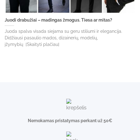
Juodi drabužiai – madingas žmogus. Tiesa ar mitas?
Juoda spalva visada siejama su geru stiliumi ir elegancija.
Didžiausi pasaulio mados, dizainerių, modelių,
įžymybių [Skaityti plačiau]
Nemokamas pristatymas perkant už 50€