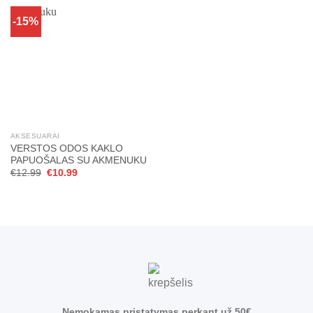
-15%
AKSESUARAI
VERSTOS ODOS KAKLO
PAPUOŠALAS SU AKMENUKU
Original
Current
€
12.99
€
10.99
price
price
was:
is:
€12.99.
€10.99.
Nemokamas pristatymas perkant už 50€