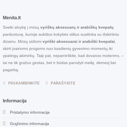
Menita.lt
Sveiki atvykę į mūsų
vyriškų aksesuarų ir arabiškų kvepalų
parduotuvę, kurioje aukštos kokybės stilius susitinka su išskirtiniu
dizainu. Mūsų siūlomi
vyriški aksesuarai ir arabiški kvepalai
,
skirti įvairioms progoms nuo kasdienių gyvenimo momentų iki
ypatingų akimirkų. Taip pat, nepamirškite, kad dovanos moterims, –
tai ne tik gražus gestas, bet ir būdas parodyti meilę, dėmesį bei
pagarbą.
PASKAMBINKITE
PARAŠYKITE
Informacija
Pristatymo informacija
Grąžinimo informacija