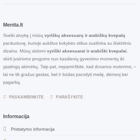
Menita.lt
Sveiki atvykę į mūsų
vyriškų aksesuarų ir arabiškų kvepalų
parduotuvę, kurioje aukštos kokybės stilius susitinka su išskirtiniu
dizainu. Mūsų siūlomi
vyriški aksesuarai ir arabiški kvepalai
,
skirti įvairioms progoms nuo kasdienių gyvenimo momentų iki
ypatingų akimirkų. Taip pat, nepamirškite, kad dovanos moterims, –
tai ne tik gražus gestas, bet ir būdas parodyti meilę, dėmesį bei
pagarbą.
PASKAMBINKITE
PARAŠYKITE
Informacija
Pristatymo informacija