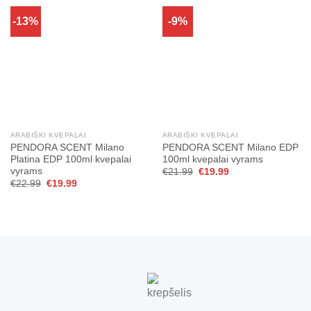
-13%
-9%
ARABIŠKI KVEPALAI
ARABIŠKI KVEPALAI
PENDORA SCENT Milano
PENDORA SCENT Milano EDP
Platina EDP 100ml kvepalai
100ml kvepalai vyrams
vyrams
Original
Current
€
21.99
€
19.99
price
price
Original
Current
€
22.99
€
19.99
was:
is:
price
price
€21.99.
€19.99.
was:
is:
€22.99.
€19.99.