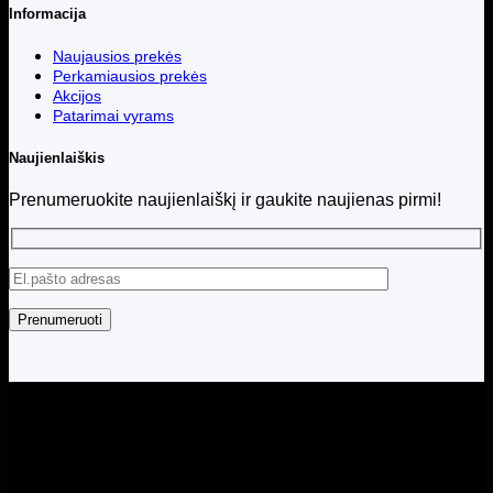
Informacija
Naujausios prekės
Perkamiausios prekės
Akcijos
Patarimai vyrams
Naujienlaiškis
Prenumeruokite naujienlaiškį ir gaukite naujienas pirmi!
Visos teisės saugomos © 2026 Menita.lt