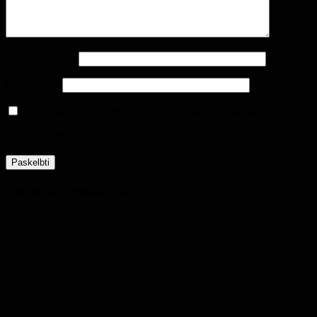
Grįžti į parduotuvę
Pavadinimas
*
El. paštas
*
Noriu savo interneto naršyklėje išsaugoti vardą, el. pašto
adresą ir interneto puslapį, kad jų nebereiktų įvesti iš naujo,
kai kitą kartą vėl norėsiu parašyti komentarą.
Panašūs produktai