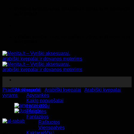
Skip
VYRIŠKI AKSESUARAI, ARABIŠKI KVEPALAI IR DOVANOS
to
MOTERIMS
content
VYRIŠKI AKSESUARAI, ARABIŠKI KVEPALAI IR DOVANOS
MOTERIMS
Pradžia
Aksesuarai
/
Kvepalai
/
Arabiški kvepalai
/
Arabiški kvepalai
vyrams
Apyrankės
Kaklo papuošalai
Laikrodžiai
Piniginės
Fantazijos
Raštuotos
Vienspalvės
Kaklaraiščiai