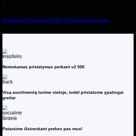
Arabiški kvepalai
Fragrance World Venti EDP 50ml kvepalai Unisex
€
7.99
Nemokamas pristatymas perkant už 50€
Visą asortimentą turime vietoje, todėl pristatome ypatingai
greitai
Patarsime išsirenkant prekes pas mus!