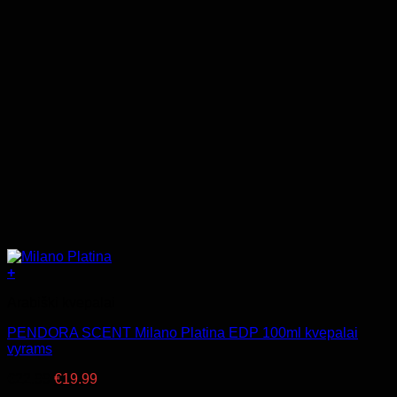
+
Arabiški kvepalai
PENDORA SCENT Milano Platina EDP 100ml kvepalai
vyrams
Original
Current
€
22.99
€
19.99
price
price