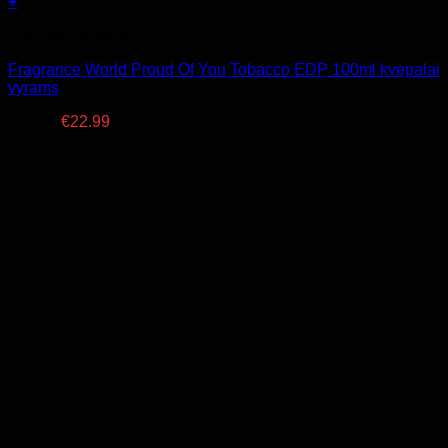
+
Arabiški kvepalai
Fragrance World Proud Of You Tobacco EDP 100ml kvepalai
vyrams
Original
Current
€
24.99
€
22.99
price
price
was:
is:
€24.99.
€22.99.