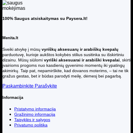
100% Saugus atsiskaitymas su Paysera.lt!
Menita.lt
Sveiki atvykę į mūsų
vyriškų aksesuarų ir arabiškų kvepalų
parduotuvę, kurioje aukštos kokybės stilius susitinka su išskirtiniu
dizainu. Mūsų siūlomi
vyriški aksesuarai ir arabiški kvepalai
, skirti
įvairioms progoms nuo kasdienių gyvenimo momentų iki ypatingų
akimirkų. Taip pat, nepamirškite, kad dovanos moterims, – tai ne tik
gražus gestas, bet ir būdas parodyti meilę, dėmesį bei pagarbą.
Paskambinkite
Parašykite
Informacija
Pristatymo informacija
Grąžinimo informacija
Taisyklės ir sąlygos
Privatumo politika