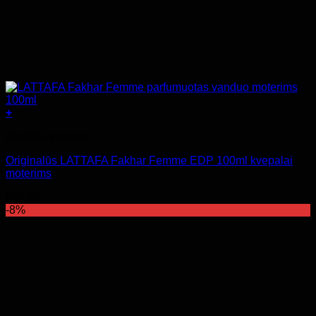
+
Arabiški kvepalai
Originalūs LATTAFA Fakhar Femme EDP 100ml kvepalai
moterims
€
25.99
-8%