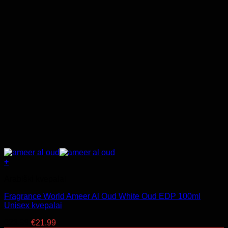
+
Arabiški kvepalai
Fragrance World Ameer Al Oud White Oud EDP 100ml
Unisex kvepalai
Original
Current
€
23.99
€
21.99