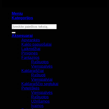
Meniu
Kategorijos
Ieškoti:
Aksesuarai
Apyrankės
Kaklo papuošalai
Laikrodžiai
Piniginės
Fantazijos
Raštuotos
Vienspalvės
Kaklaraiščiai
Raštuoti
Vienspalviai
Kaklaraiščio segtukai
Peteliškės
Vienspalvės
Raštuotos
Užrišamos
Įvairios