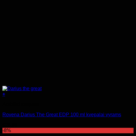
+
Arabiški kvepalai
Rovena Darius The Great EDP 100 ml kvepalai vyrams
€
25.99
-8%