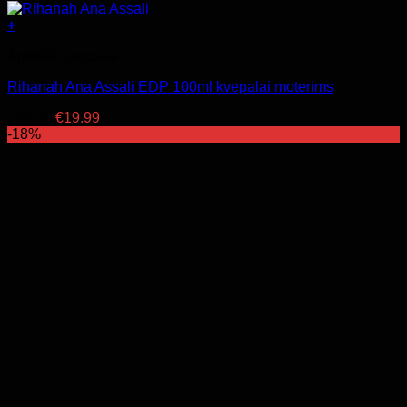
+
Arabiški kvepalai
Rihanah Ana Assali EDP 100ml kvepalai moterims
Original
Current
€
33.99
€
19.99
price
price
-18%
was:
is:
€33.99.
€19.99.