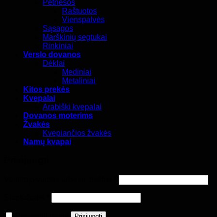
Petnešos
Raštuotos
Vienspalvės
Sąsagos
Marškinių segtukai
Rinkiniai
Verslo dovanos
Dėklai
Mediniai
Metaliniai
Kitos prekės
Kvepalai
Arabiški kvepalai
Dovanos moterims
Žvakės
Kvepiančios žvakės
Namų kvapai
Prisijungti
Privalomas
Vartotojo vardas arba el. paštas
*
Privalomas
Slaptažodis
*
Prisiminti mane
Prisijungti