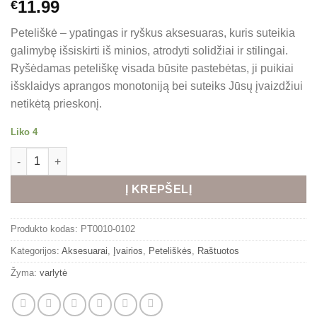
11.99
€
Peteliškė – ypatingas ir ryškus aksesuaras, kuris suteikia
galimybę išsiskirti iš minios, atrodyti solidžiai ir stilingai.
Ryšėdamas peteliškę visada būsite pastebėtas, ji puikiai
išsklaidys aprangos monotoniją bei suteiks Jūsų įvaizdžiui
netikėtą prieskonį.
Liko 4
produkto kiekis: MĖLYNA TAŠKUOTA PETELIŠKĖ AUKSO SPAL
Alternative:
Į KREPŠELĮ
Produkto kodas:
PT0010-0102
Kategorijos:
Aksesuarai
,
Įvairios
,
Peteliškės
,
Raštuotos
Žyma:
varlytė