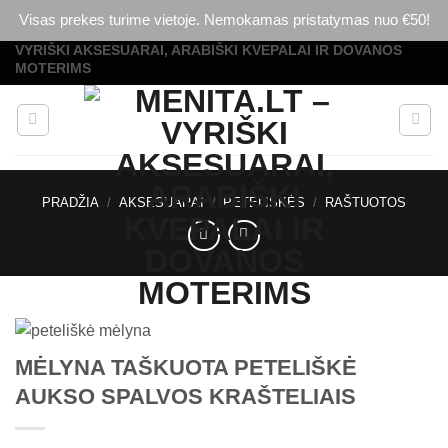
Visas prekes turime vietoje. Nemokamas pristatymas nuo €50!
VYRIŠKI AKSESUARAI, ARABIŠKI KVEPALAI IR DOVANOS
Skip
MOTERIMS
to
content
PRADŽIA
/
AKSESUARAI
/
PETELIŠKĖS
/
RAŠTUOTOS
MĖLYNA TAŠKUOTA PETELIŠKĖ
AUKSO SPALVOS KRAŠTELIAIS