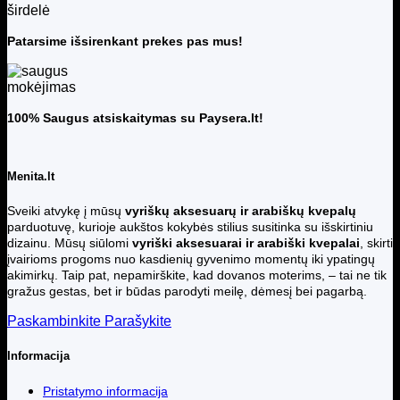
Patarsime išsirenkant prekes pas mus!
100% Saugus atsiskaitymas su Paysera.lt!
Menita.lt
Sveiki atvykę į mūsų
vyriškų aksesuarų ir arabiškų kvepalų
parduotuvę, kurioje aukštos kokybės stilius susitinka su išskirtiniu
dizainu. Mūsų siūlomi
vyriški aksesuarai ir arabiški kvepalai
, skirti
įvairioms progoms nuo kasdienių gyvenimo momentų iki ypatingų
akimirkų. Taip pat, nepamirškite, kad dovanos moterims, – tai ne tik
gražus gestas, bet ir būdas parodyti meilę, dėmesį bei pagarbą.
Paskambinkite
Parašykite
Informacija
Pristatymo informacija