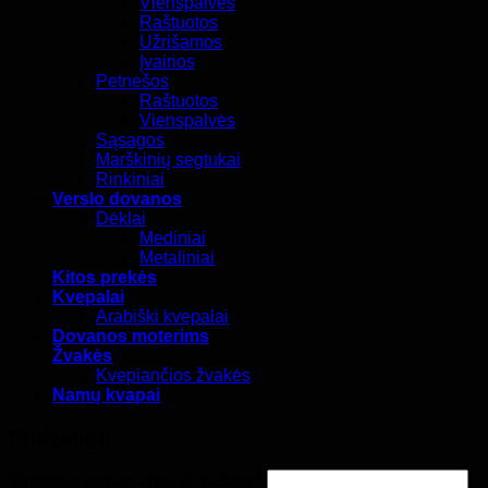
Vienspalvės
Raštuotos
Užrišamos
Įvairios
Petnešos
Raštuotos
Vienspalvės
Sąsagos
Marškinių segtukai
Rinkiniai
Verslo dovanos
Dėklai
Mediniai
Metaliniai
Kitos prekės
Kvepalai
Arabiški kvepalai
Dovanos moterims
Žvakės
Kvepiančios žvakės
Namų kvapai
Prisijungti
Privalomas
Vartotojo vardas arba el. paštas
*