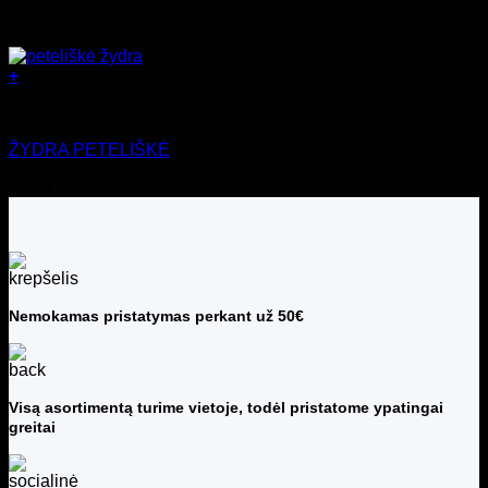
+
Aksesuarai
ŽYDRA PETELIŠKĖ
€
9.99
Nemokamas pristatymas perkant už 50€
Visą asortimentą turime vietoje, todėl pristatome ypatingai
greitai