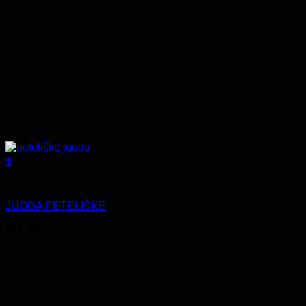
+
Aksesuarai
JUODA PETELIŠKĖ
€
11.99