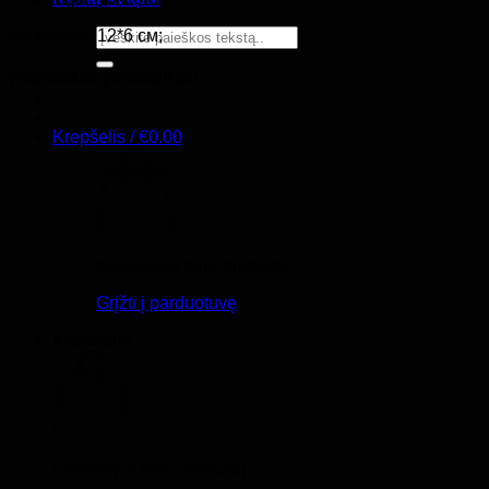
Ieškoti:
Matmenys: 12*6 см;
Panašūs produktai
Krepšelis /
€
0.00
Krepšelyje nėra produktų.
Grįžti į parduotuvę
Krepšelis
Krepšelyje nėra produktų.