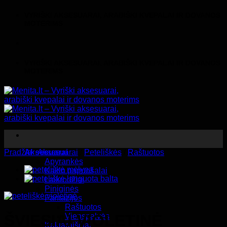
Skip
VYRIŠKI AKSESUARAI, ARABIŠKI KVEPALAI IR DOVANOS
to
MOTERIMS
content
VYRIŠKI AKSESUARAI, ARABIŠKI KVEPALAI IR DOVANOS
MOTERIMS
Pradžia
Aksesuarai
/
Aksesuarai
/
Peteliškės
/
Raštuotos
Apyrankės
Kaklo papuošalai
Laikrodžiai
Piniginės
Fantazijos
Raštuotos
ŠVIESIAI VIOLETINĖ
Vienspalvės
Kaklaraiščiai