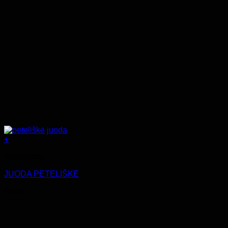
+
Aksesuarai
JUODA PETELIŠKĖ
€
6.99