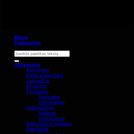
Meniu
Kategorijos
Ieškoti:
Aksesuarai
Apyrankės
Kaklo papuošalai
Laikrodžiai
Piniginės
Fantazijos
Raštuotos
Vienspalvės
Kaklaraiščiai
Raštuoti
Vienspalviai
Kaklaraiščio segtukai
Peteliškės