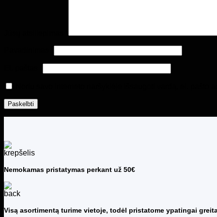
Jūsų atsiliepimas
*
Pavadinimas
*
El. paštas
*
Noriu savo interneto naršyklėje išsaugoti vardą, el. pašto ad
Nemokamas pristatymas perkant už 50€
Visą asortimentą turime vietoje, todėl pristatome ypatingai greita