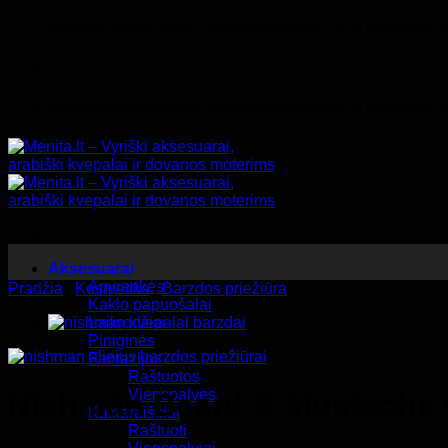
Skip
VYRIŠKI AKSESUARAI, ARABIŠKI KVEPALAI IR DOVANOS
to
content
VYRIŠKI AKSESUARAI, ARABIŠKI KVEPALAI IR DOVANOS
Aksesuarai
Apyrankės
Pradžia
/
Kosmetika
/
Barzdos priežiūra
Kaklo papuošalai
Laikrodžiai
Piniginės
Fantazijos
Raštuotos
Vienspalvės
Nishman Beard & Mustache Ca
Kaklaraiščiai
Raštuoti