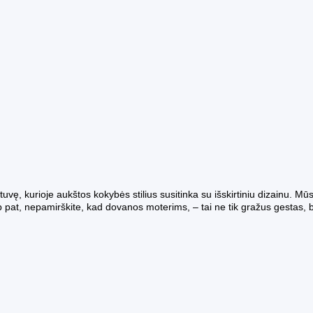
uvę, kurioje aukštos kokybės stilius susitinka su išskirtiniu dizainu. Mū
at, nepamirškite, kad dovanos moterims, – tai ne tik gražus gestas, b