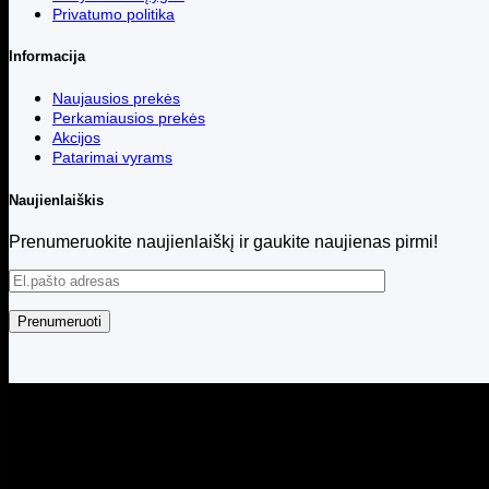
Privatumo politika
Informacija
Naujausios prekės
Perkamiausios prekės
Akcijos
Patarimai vyrams
Naujienlaiškis
Prenumeruokite naujienlaiškį ir gaukite naujienas pirmi!
Visos teisės saugomos © 2026 Menita.lt