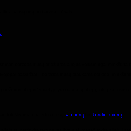
aitina sausą odą po barzda ir ūsais.
a
hman barzdos ir ūsų priežiūros aliejus veiksmingai minkština b
 dvejopai paskirčiai – barzdos ir ūsų plaukams bei odai minkštinti
priežiūros aliejus” sudėtyje yra natūralių aliejų, tokių kaip sim
naudoti Nishman barzdos ir ūsų
šampūną
bei
kondicionierių.
 aliejaus, patrinkite tarp delnų, švelniai įmasažuokite aliejų į 