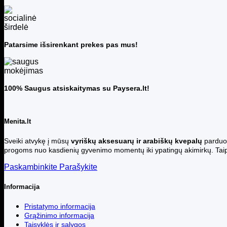
Patarsime išsirenkant prekes pas mus!
100% Saugus atsiskaitymas su Paysera.lt!
Menita.lt
Sveiki atvykę į mūsų
vyriškų aksesuarų ir arabiškų kvepalų
parduot
progoms nuo kasdienių gyvenimo momentų iki ypatingų akimirkų. Taip p
Paskambinkite
Parašykite
Informacija
Pristatymo informacija
Grąžinimo informacija
Taisyklės ir sąlygos