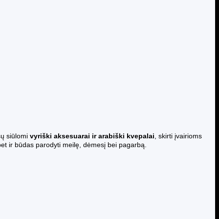
sų siūlomi
vyriški aksesuarai ir arabiški kvepalai
, skirti įvairioms
et ir būdas parodyti meilę, dėmesį bei pagarbą.