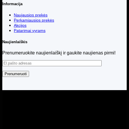
Informacija
Naujausios prekės
Perkamiausios prekės
Akcijos
Patarimai vyrams
Naujienlaiškis
Prenumeruokite naujienlaiškį ir gaukite naujienas pirmi!
Visos teisės saugomos © 2026 Menita.lt