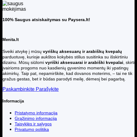
100% Saugus atsiskaitymas su Paysera.lt!
Menita.lt
Sveiki atvykę į mūsų
vyriškų aksesuarų ir arabiškų kvepalų
parduotuvę, kurioje aukštos kokybės stilius susitinka su išskirtiniu
dizainu. Mūsų siūlomi
vyriški aksesuarai ir arabiški kvepalai
, skirti
įvairioms progoms nuo kasdienių gyvenimo momentų iki ypatingų
akimirkų. Taip pat, nepamirškite, kad dovanos moterims, – tai ne tik
gražus gestas, bet ir būdas parodyti meilę, dėmesį bei pagarbą.
Paskambinkite
Parašykite
Informacija
Pristatymo informacija
Grąžinimo informacija
Taisyklės ir sąlygos
Privatumo politika