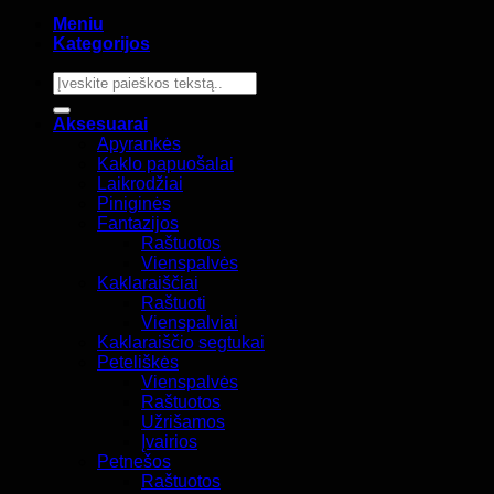
Meniu
Kategorijos
Ieškoti:
Aksesuarai
Apyrankės
Kaklo papuošalai
Laikrodžiai
Piniginės
Fantazijos
Raštuotos
Vienspalvės
Kaklaraiščiai
Raštuoti
Vienspalviai
Kaklaraiščio segtukai
Peteliškės
Vienspalvės
Raštuotos
Užrišamos
Įvairios
Petnešos
Raštuotos