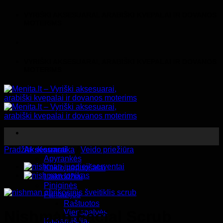
Skip
VYRIŠKI AKSESUARAI, ARABIŠKI KVEPALAI IR DOVANOS
to
MOTERIMS
content
VYRIŠKI AKSESUARAI, ARABIŠKI KVEPALAI IR DOVANOS
MOTERIMS
Pradžia
Aksesuarai
/
Kosmetika
/
Veido priežiūra
Apyrankės
Kaklo papuošalai
Laikrodžiai
Piniginės
Fantazijos
Raštuotos
Nishman Facial Scrub
Vienspalvės
Kaklaraiščiai