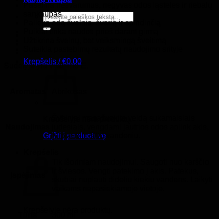
Pašalina nešvarumus, negyvas odos ląsteles ir riebalų
sankaupas
Ieškoti:
Palieka odą švelnią, švarią ir spindinčią
Puikiai tinka naudoti prieš darant girmą
Užtikrina švelnų, bet veiksmingą šveitimą
Suteikia pastebimų rezultatų naudojimo srityje
Krepšelis /
€
0.00
Sudėtyje yra vitamino E.
Aromatas
Abrikosas
Švelniai masažuokite veidą sukamaisiais
Krepšelyje nėra produktų.
Naudojimas
judesiais, vengdami jautrios odos aplink akis,
nuplaukite šiltu vandeniu.
Grįžti į parduotuvę
Krepšelis
Tik išoriniam naudojimui. Saugoti nuo karščio
ir šviesos. Vengti patekimo į akis. Patekus,
Įspėjimas
skubiai nuplauti dideliu kiekiu vandens. Laikyti
vaikams nepasiekiamoje vietoje.
Krepšelyje nėra produktų.
Tūris
300 ml