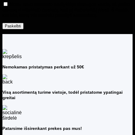
Noriu savo interneto naršyklėje išsaugoti vardą, el. pašto
adresą ir interneto puslapį, kad jų nebereiktų įvesti iš naujo,
kai kitą kartą vėl norėsiu parašyti komentarą.
Nemokamas pristatymas perkant už 50€
Visą asortimentą turime vietoje, todėl pristatome ypatingai
greitai
Patarsime išsirenkant prekes pas mus!