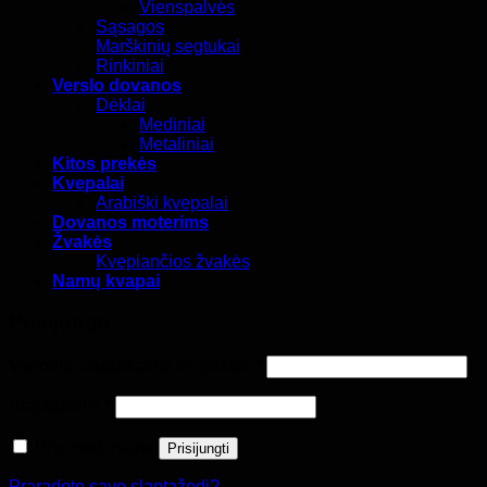
Vienspalvės
Sąsagos
Marškinių segtukai
Rinkiniai
Verslo dovanos
Dėklai
Mediniai
Metaliniai
Kitos prekės
Kvepalai
Arabiški kvepalai
Dovanos moterims
Žvakės
Kvepiančios žvakės
Namų kvapai
Prisijungti
Privalomas
Vartotojo vardas arba el. paštas
*
Privalomas
Slaptažodis
*
Prisiminti mane
Prisijungti
Praradote savo slaptažodį?