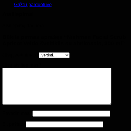
Grįžti į parduotuvę
Atsiliepimai
Atsiliepimų dar nėra.
Būkite pirmas aprašęs “Nishman Facial Scrub
Apricot Veido šveitiklis su abrikosais, 300 ml”
Jūsų įvertinimas
*
Jūsų atsiliepimas
*
Pavadinimas
*
El. paštas
*