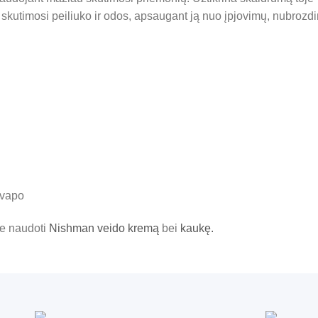
 skutimosi peiliuko ir odos, apsaugant ją nuo įpjovimų, nubrozd
kvapo
me naudoti
Nishman veido kremą
bei
kaukę.