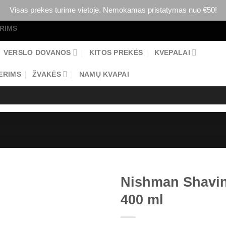
Visas prekes turime vietoje. Nemokamas pristatymas nuo €50!
ERIMS
VERSLO DOVANOS
KITOS PREKĖS
KVEPALAI
ERIMS
ŽVAKĖS
NAMŲ KVAPAI
Nishman Shaving
400 ml