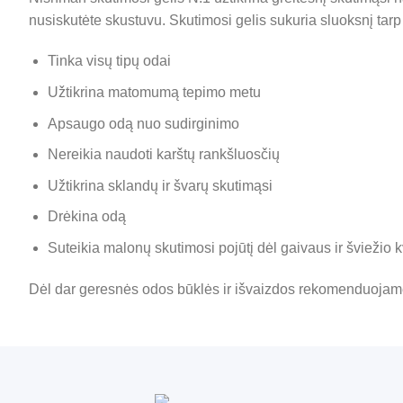
nusiskutėte skustuvu. Skutimosi gelis sukuria sluoksnį tarp
Tinka visų tipų odai
Užtikrina matomumą tepimo metu
Apsaugo odą nuo sudirginimo
Nereikia naudoti karštų rankšluosčių
Užtikrina sklandų ir švarų skutimąsi
Drėkina odą
Suteikia malonų skutimosi pojūtį dėl gaivaus ir šviežio 
Dėl dar geresnės odos būklės ir išvaizdos rekomenduoja