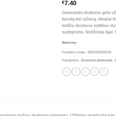
7.40
€
Gaivinantis skutimosi gelis už
barzdą bei ražieną. Idealiai ti
leidžia skustuvui subtiliau sl
sudirginimo. Nedžiūsta ilgai.
Neturime
Produkto kodas:
8681665066529
Kategorijos:
Skutimosi priemonės
,
V
udojant mažiau skutimosi priemonių. Užtikrina skaidrumą toje viet