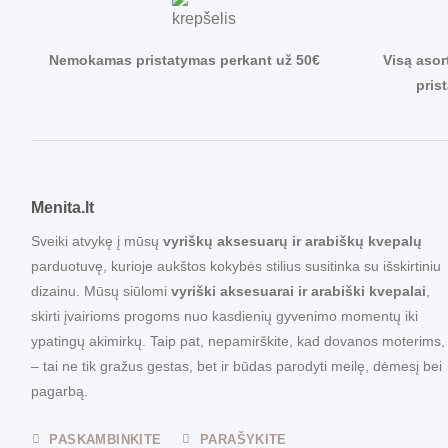
Nemokamas pristatymas perkant už 50€
Visą asor
pris
Menita.lt
Sveiki atvykę į mūsų
vyriškų aksesuarų ir arabiškų kvepalų
parduotuvę, kurioje aukštos kokybės stilius susitinka su išskirtiniu
dizainu. Mūsų siūlomi
vyriški aksesuarai ir arabiški kvepalai
,
skirti įvairioms progoms nuo kasdienių gyvenimo momentų iki
ypatingų akimirkų. Taip pat, nepamirškite, kad dovanos moterims,
– tai ne tik gražus gestas, bet ir būdas parodyti meilę, dėmesį bei
pagarbą.
PASKAMBINKITE
PARAŠYKITE