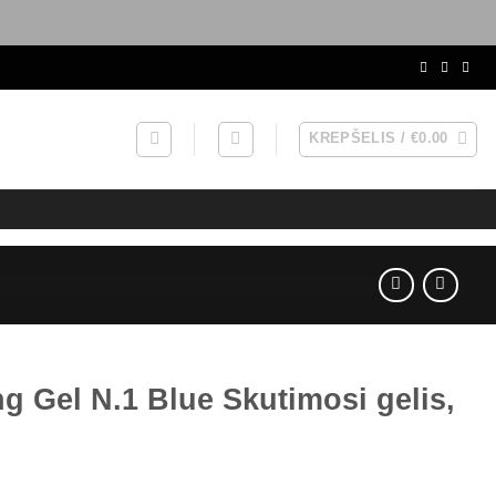
KREPŠELIS /
€
0.00
 Gel N.1 Blue Skutimosi gelis,