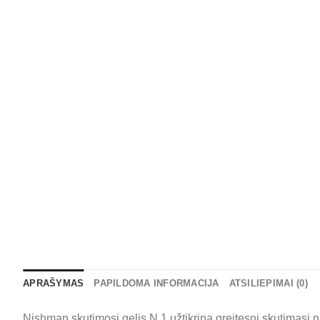
APRAŠYMAS
PAPILDOMA INFORMACIJA
ATSILIEPIMAI (0)
Nishman skutimosi gelis N.1 užtikrina greitesnį skutimąsi na