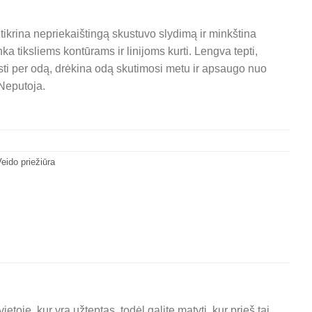
tikrina nepriekaištingą skustuvo slydimą ir minkština
nka tiksliems kontūrams ir linijoms kurti. Lengva tepti,
ysti per odą, drėkina odą skutimosi metu ir apsaugo nuo
 Neputoja.
eido priežiūra
oje, kur yra užteptas, todėl galite matyti, kur prieš tai