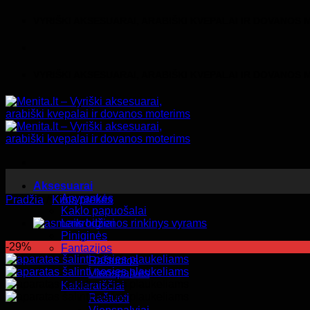
Skip
VYRIŠKI AKSESUARAI, ARABIŠKI KVEPALAI IR DOVANOS
to
content
VYRIŠKI AKSESUARAI, ARABIŠKI KVEPALAI IR DOVANOS
Aksesuarai
Apyrankės
Pradžia
/
Kitos prekės
Kaklo papuošalai
Laikrodžiai
Piniginės
-29%
Fantazijos
Raštuotos
Vienspalvės
Kaklaraiščiai
Raštuoti