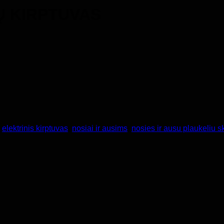
Ų KIRPTUVAS
:
elektrinis kirptuvas
,
nosiai ir ausims
,
nosies ir ausu plaukeliu 