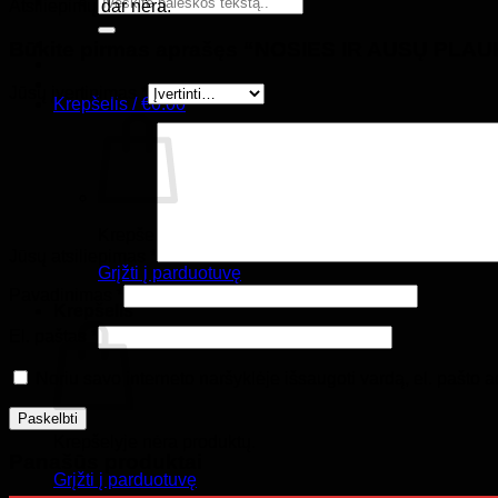
Atsiliepimų dar nėra.
Būkite pirmas aprašęs “NOSIES IR AUSŲ PLA
Jūsų įvertinimas
*
Krepšelis /
€
0.00
Krepšelyje nėra produktų.
Jūsų atsiliepimas
*
Grįžti į parduotuvę
Pavadinimas
*
Krepšelis
El. paštas
*
Noriu savo interneto naršyklėje išsaugoti vardą, el. pašto ad
Krepšelyje nėra produktų.
Panašūs produktai
Grįžti į parduotuvę