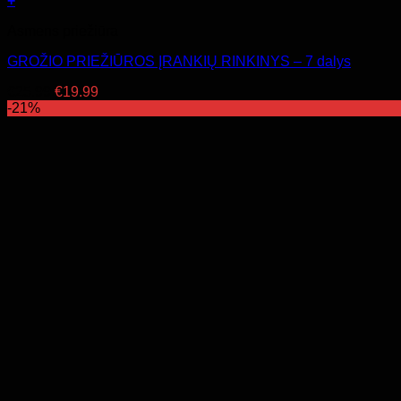
+
Asmens priežiūra
GROŽIO PRIEŽIŪROS ĮRANKIŲ RINKINYS – 7 dalys
Original
Current
€
25.99
€
19.99
price
price
-21%
was:
is:
€25.99.
€19.99.