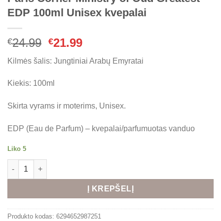
EDP 100ml Unisex kvepalai
Original
Current
24.99
21.99
€
€
price
price
Kilmės šalis: Jungtiniai Arabų Emyratai
was:
is:
€24.99.
€21.99.
Kiekis: 100ml
Skirta vyrams ir moterims, Unisex.
EDP (Eau de Parfum) – kvepalai/parfumuotas vanduo
Liko 5
produkto kiekis: Paris Corner Ministry of Oud Greatest EDP 100
Alternative:
Į KREPŠELĮ
Produkto kodas:
6294652987251