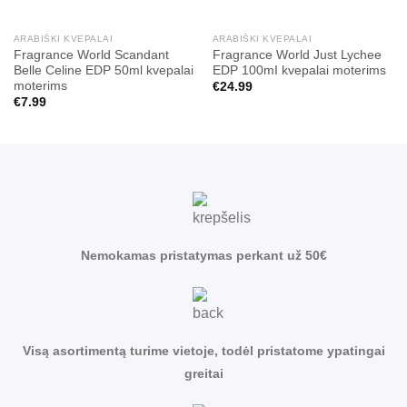
ARABIŠKI KVEPALAI
ARABIŠKI KVEPALAI
Fragrance World Scandant
Fragrance World Just Lychee
Belle Celine EDP 50ml kvepalai
EDP 100mI kvepalai moterims
moterims
€
24.99
€
7.99
Nemokamas pristatymas perkant už 50€
Visą asortimentą turime vietoje, todėl pristatome ypatingai
greitai