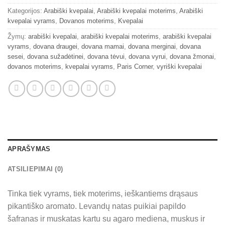
Kategorijos:
Arabiški kvepalai
,
Arabiški kvepalai moterims
,
Arabiški
kvepalai vyrams
,
Dovanos moterims
,
Kvepalai
Žymų:
arabiški kvepalai
,
arabiški kvepalai moterims
,
arabiški kvepalai
vyrams
,
dovana draugei
,
dovana mamai
,
dovana merginai
,
dovana
sesei
,
dovana sužadėtinei
,
dovana tėvui
,
dovana vyrui
,
dovana žmonai
,
dovanos moterims
,
kvepalai vyrams
,
Paris Corner
,
vyriški kvepalai
APRAŠYMAS
ATSILIEPIMAI (0)
Tinka tiek vyrams, tiek moterims, ieškantiems drąsaus
pikantiško aromato. Levandų natas puikiai papildo
šafranas ir muskatas kartu su agaro mediena, muskus ir