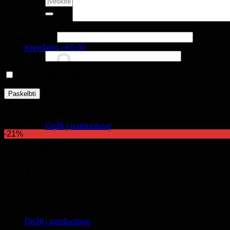
Jūsų atsiliepimas
*
Pavadinimas
*
Krepšelis /
€
0.00
El. paštas
*
Noriu savo interneto naršyklėje išsaugoti vardą, el. pašto ad
Krepšelyje nėra produktų.
Panašūs produktai
Grįžti į parduotuvę
-21%
Krepšelis
Krepšelyje nėra produktų.
Grįžti į parduotuvę