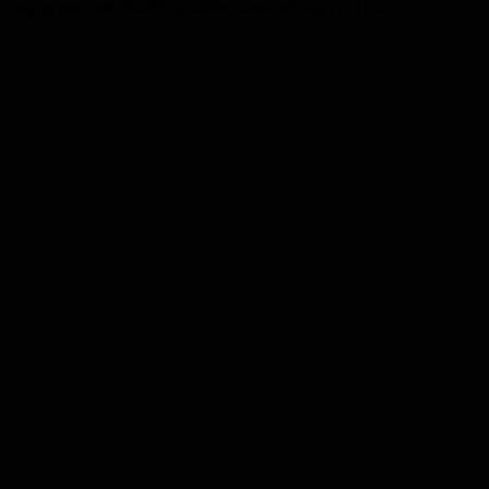
 jūsų gyvenime. Nudžiuginkite savo artimą vyrą jau