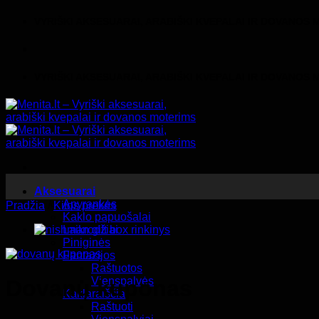
Skip
VYRIŠKI AKSESUARAI, ARABIŠKI KVEPALAI IR DOVANOS
to
content
VYRIŠKI AKSESUARAI, ARABIŠKI KVEPALAI IR DOVANOS
Aksesuarai
Apyrankės
Pradžia
/
Kitos prekės
Kaklo papuošalai
Laikrodžiai
Piniginės
Fantazijos
Raštuotos
Vienspalvės
Dovanų kuponas
Kaklaraiščiai
Raštuoti