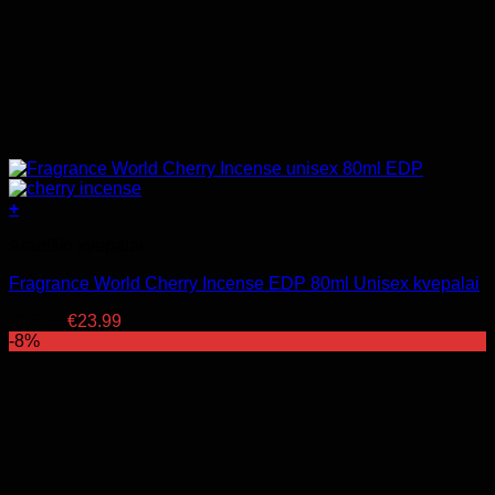
+
Arabiški kvepalai
Fragrance World Cherry Incense EDP 80ml Unisex kvepalai
Original
Current
€
26.99
€
23.99
price
price
-8%
was:
is:
€26.99.
€23.99.