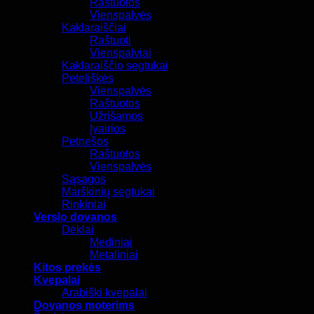
Raštuotos
Vienspalvės
Kaklaraiščiai
Raštuoti
Vienspalviai
Kaklaraiščio segtukai
Peteliškės
Vienspalvės
Raštuotos
Užrišamos
Įvairios
Petnešos
Raštuotos
Vienspalvės
Sąsagos
Marškinių segtukai
Rinkiniai
Verslo dovanos
Dėklai
Mediniai
Metaliniai
Kitos prekės
Kvepalai
Arabiški kvepalai
Dovanos moterims