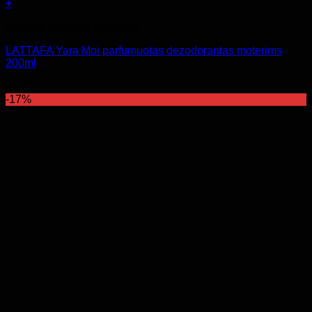
+
Arabiški kvepalai moterims
LATTAFA Yara Moi parfumuotas dezodorantas moterims
200ml
€
7.49
-17%