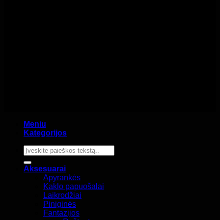
Meniu
Kategorijos
Ieškoti:
Aksesuarai
Apyrankės
Kaklo papuošalai
Laikrodžiai
Piniginės
Fantazijos