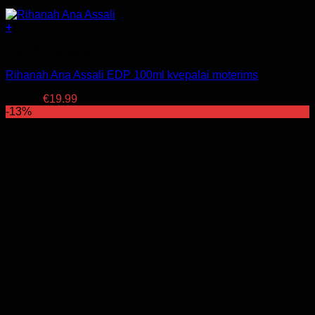
+
Arabiški kvepalai
Rihanah Ana Assali EDP 100ml kvepalai moterims
Original
Current
€
33.99
€
19.99
price
price
-13%
was:
is:
€33.99.
€19.99.