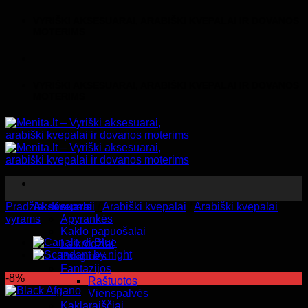
Skip
VYRIŠKI AKSESUARAI, ARABIŠKI KVEPALAI IR DOVANOS
to
MOTERIMS
content
VYRIŠKI AKSESUARAI, ARABIŠKI KVEPALAI IR DOVANOS
MOTERIMS
Pradžia
Aksesuarai
/
Kvepalai
/
Arabiški kvepalai
/
Arabiški kvepalai
vyrams
Apyrankės
Kaklo papuošalai
Laikrodžiai
Piniginės
Fantazijos
-8%
Raštuotos
Vienspalvės
Kaklaraiščiai