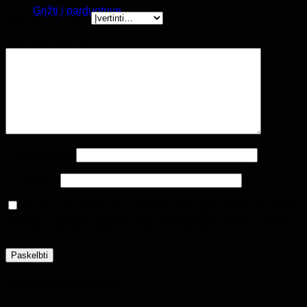
Grįžti į parduotuvę
Jūsų įvertinimas
*
Jūsų atsiliepimas
*
Pavadinimas
*
El. paštas
*
Noriu savo interneto naršyklėje išsaugoti vardą, el. pašto
adresą ir interneto puslapį, kad jų nebereiktų įvesti iš naujo,
kai kitą kartą vėl norėsiu parašyti komentarą.
Panašūs produktai