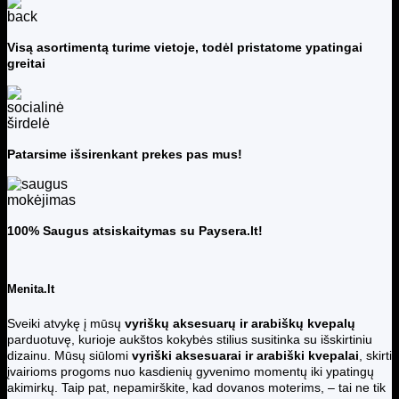
Visą asortimentą turime vietoje, todėl pristatome ypatingai
greitai
Patarsime išsirenkant prekes pas mus!
100% Saugus atsiskaitymas su Paysera.lt!
Menita.lt
Sveiki atvykę į mūsų
vyriškų aksesuarų ir arabiškų kvepalų
parduotuvę, kurioje aukštos kokybės stilius susitinka su išskirtiniu
dizainu. Mūsų siūlomi
vyriški aksesuarai ir arabiški kvepalai
, skirti
įvairioms progoms nuo kasdienių gyvenimo momentų iki ypatingų
akimirkų. Taip pat, nepamirškite, kad dovanos moterims, – tai ne tik