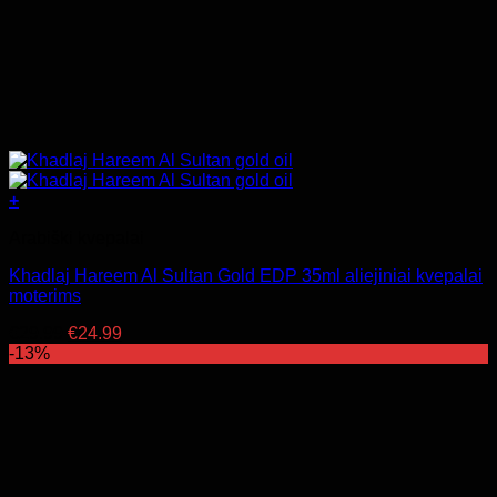
+
Arabiški kvepalai
Khadlaj Hareem Al Sultan Gold EDP 35ml aliejiniai kvepalai
moterims
Original
Current
€
29.99
€
24.99
price
price
-13%
was:
is:
€29.99.
€24.99.