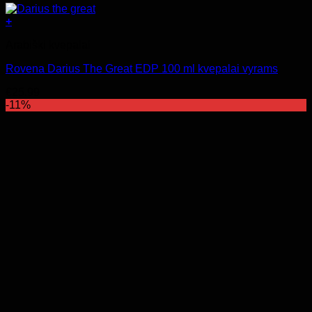
+
Arabiški kvepalai
Rovena Darius The Great EDP 100 ml kvepalai vyrams
€
25.99
-11%