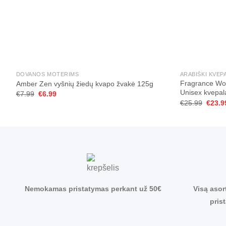
+
+
DOVANOS MOTERIMS
ARABIŠKI KVEP
Fragrance Wor
Amber Zen vyšnių žiedų kvapo žvakė 125g
Unisex kvepal
Original
Current
€
7.99
€
6.99
price
price
Origin
€
25.99
€
23.9
was:
is:
price
€7.99.
€6.99.
was:
€25.9
Nemokamas pristatymas perkant už 50€
Visą asor
pris