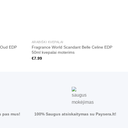
+
ARABIŠKI KVEPALAI
A
s Oud EDP
Fragrance World Scandant Belle Celine EDP
P
50ml kvepalai moterims
U
€
7.99
€
s pas mus!
100% Saugus atsiskaitymas su Paysera.lt!