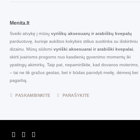
Menita.lt
Sveiki atvykę į mūsų
vyriškų aksesuarų ir arabiškų kvepalų
parduotuvę, kurioje aukštos kokybės stilius susitinka su išskirtiniu
dizainu. Mūsų siūlomi
vyriški aksesuarai ir arabiški kvepalai
,
skirti įvairioms progoms nuo kasdienių gyvenimo momentų iki
ypatingų akimirkų. Taip pat, nepamirškite, kad dovanos moterims,
– tai ne tik gražus gestas, bet ir būdas parodyti meilę, dėmesį bei
pagarbą.
PASKAMBINKITE
PARAŠYKITE