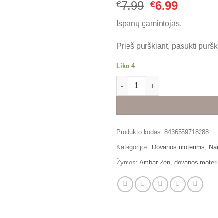
Original
Curren
7.99
6.99
€
€
price
price
Ispanų gamintojas.
was:
is:
€7.99.
€6.99.
Prieš purškiant, pasukti pur
Liko 4
produkto kiekis: Purškiamas n
Alternative:
Produkto kodas:
8436559718288
Kategorijos:
Dovanos moterims
,
Na
Žymos:
Ambar Zen
,
dovanos moter