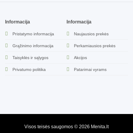
Informacija
Informacija
Pristatymo informacija
Naujausios prekės
Grąžinimo informacija
Perkamiausios prekės
Taisyklės ir sąlygos
Akcijos
Privatumo politika
Patarimai vyrams
Visos teisės saugomos © 2026 Menita.lt