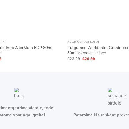
+
ALAI
ARABIŠKI KVEPALAI
ld Intro AfterMath EDP 80ml
Fragrance World Intro Greatnes
ai
80ml kvepalai Unisex
al
Current
Original
Current
9
€
23.99
€
20.99
price
price
price
is:
was:
is:
9.
€23.99.
€23.99.
€20.99.
timentą turime vietoje, todėl
tatome ypatingai greitai
Patarsime išsirenkant preke