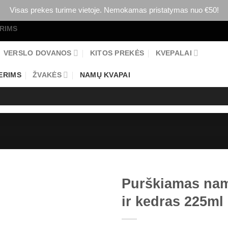
Visas prekes turime vietoje. Nemokamas pristatymas nuo €50!
ERIMS
VERSLO DOVANOS
KITOS PREKĖS
KVEPALAI
ERIMS
ŽVAKĖS
NAMŲ KVAPAI
Purškiamas nam
ir kedras 225ml