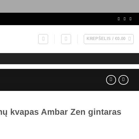
KREPŠELIS /
€
0.00
ų kvapas Ambar Zen gintaras