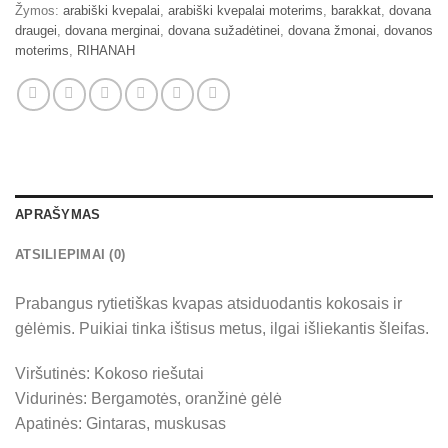
Žymos:
arabiški kvepalai
,
arabiški kvepalai moterims
,
barakkat
,
dovana
draugei
,
dovana merginai
,
dovana sužadėtinei
,
dovana žmonai
,
dovanos
moterims
,
RIHANAH
APRAŠYMAS
ATSILIEPIMAI (0)
Prabangus rytietiškas kvapas atsiduodantis kokosais ir
gėlėmis. Puikiai tinka ištisus metus, ilgai išliekantis šleifas.
Viršutinės: Kokoso riešutai
Vidurinės: Bergamotės, oranžinė gėlė
Apatinės: Gintaras, muskusas