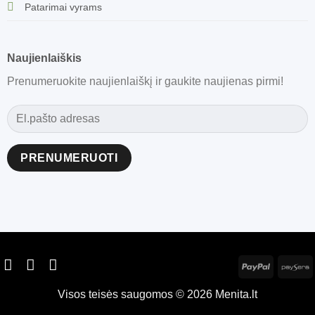
Patarimai vyrams
Naujienlaiškis
Prenumeruokite naujienlaiškį ir gaukite naujienas pirmi!
Alternative:
Visos teisės saugomos © 2026 Menita.lt