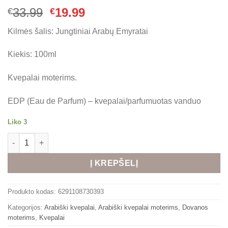
Original
Current
33.99
19.99
€
€
price
price
Kilmės šalis: Jungtiniai Arabų Emyratai
was:
is:
€33.99.
€19.99.
Kiekis: 100ml
Kvepalai moterims.
EDP (Eau de Parfum) – kvepalai/parfumuotas vanduo
Liko 3
produkto kiekis: Rihanah Ana Assali EDP 100ml kvepalai moter
Alternative:
Į KREPŠELĮ
Produkto kodas:
6291108730393
Kategorijos:
Arabiški kvepalai
,
Arabiški kvepalai moterims
,
Dovanos
moterims
,
Kvepalai