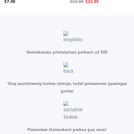
Original
Current
€
7.49
€
24.99
€
22.99
price
price
was:
is:
€24.99.
€22.99.
Nemokamas pristatymas perkant už 50€
Visą asortimentą turime vietoje, todėl pristatome ypatingai
greitai
Patarsime išsirenkant prekes pas mus!