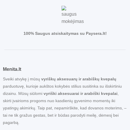
100% Saugus atsiskaitymas su Paysera.lt!
Menita.lt
Sveiki atvykę į mūsų
vyriškų aksesuarų ir arabiškų kvepalų
parduotuvę, kurioje aukštos kokybės stilius susitinka su išskirtiniu
dizainu. Mūsų siūlomi
vyriški aksesuarai ir arabiški kvepalai
,
skirti įvairioms progoms nuo kasdienių gyvenimo momentų iki
ypatingų akimirkų. Taip pat, nepamirškite, kad dovanos moterims, –
tai ne tik gražus gestas, bet ir būdas parodyti meilę, dėmesį bei
pagarbą.