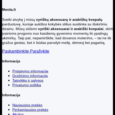
Menita.lt
Sveiki atvykę į mūsų
vyriškų aksesuarų ir arabiškų kvepalų
parduotuvę, kurioje aukštos kokybės stilius susitinka su išskirtiniu
dizainu. Mūsų siūlomi
vyriški aksesuarai ir arabiški kvepalai
, skirti
įvairioms progoms nuo kasdienių gyvenimo momentų iki ypatingų
akimirkų. Taip pat, nepamirškite, kad dovanos moterims, – tai ne tik
gražus gestas, bet ir būdas parodyti meilę, dėmesį bei pagarbą.
Paskambinkite
Parašykite
Informacija
Pristatymo informacija
Grąžinimo informacija
Taisyklės ir sąlygos
Privatumo politika
Informacija
Naujausios prekės
Perkamiausios prekės
Akcijos