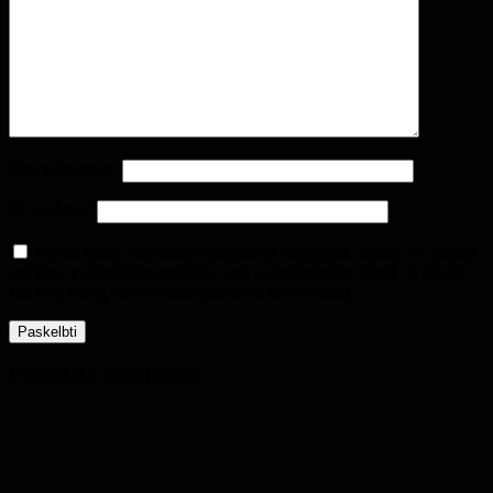
Grįžti į parduotuvę
Pavadinimas
*
El. paštas
*
Noriu savo interneto naršyklėje išsaugoti vardą, el. pašto
adresą ir interneto puslapį, kad jų nebereiktų įvesti iš naujo,
kai kitą kartą vėl norėsiu parašyti komentarą.
Panašūs produktai