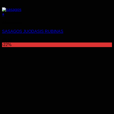
+
Aksesuarai
SĄSAGOS JUODASIS RUBINAS
€
9.00
-22%