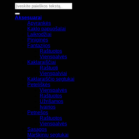
Ieškoti:
Aksesuarai
Apyrankės
Kaklo papuošalai
Laikrodžiai
Piniginės
Fantazijos
Raštuotos
Vienspalvės
Kaklaraiščiai
Raštuoti
Vienspalviai
Kaklaraiščio segtukai
Peteliškės
Vienspalvės
Raštuotos
Užrišamos
Įvairios
Petnešos
Raštuotos
Vienspalvės
Sąsagos
Marškinių segtukai