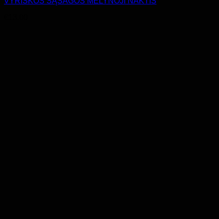
VYRIŠKOS SĄSAGOS MĖLYNOJI NAKTIS
€
13.00