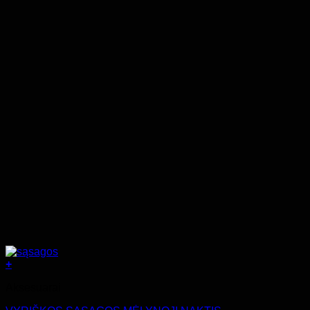
+
Aksesuarai