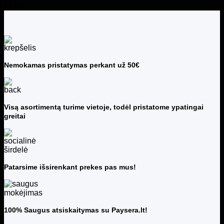
€
9.00
Nemokamas pristatymas perkant už 50€
Visą asortimentą turime vietoje, todėl pristatome ypatingai
greitai
Patarsime išsirenkant prekes pas mus!
100% Saugus atsiskaitymas su Paysera.lt!