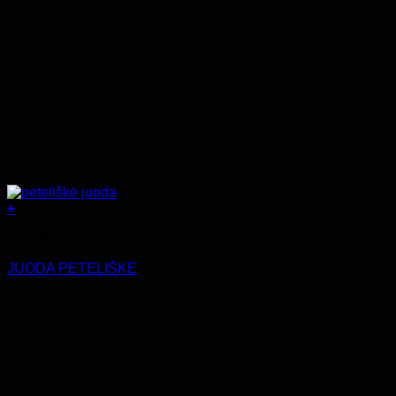
+
Aksesuarai
JUODA PETELIŠKĖ
€
11.99