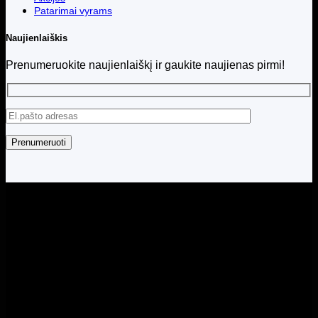
Patarimai vyrams
Naujienlaiškis
Prenumeruokite naujienlaiškį ir gaukite naujienas pirmi!
Visos teisės saugomos © 2026 Menita.lt