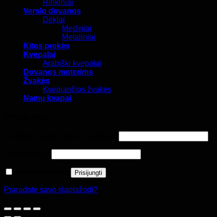
Rinkiniai
Verslo dovanos
Dėklai
Mediniai
Metaliniai
Kitos prekės
Kvepalai
Arabiški kvepalai
Dovanos moterims
Žvakės
Kvepiančios žvakės
Namų kvapai
Prisijungti
Privalomas
Vartotojo vardas arba el. paštas
*
Privalomas
Slaptažodis
*
Prisiminti mane
Prisijungti
Praradote savo slaptažodį?