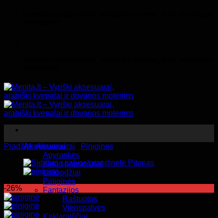
Skip
VYRIŠKI AKSESUARAI, ARABIŠKI KVEPALAI IR DOVANOS
to
MOTERIMS
content
VYRIŠKI AKSESUARAI, ARABIŠKI KVEPALAI IR DOVANOS
MOTERIMS
Pradžia
Aksesuarai
/
Aksesuarai
/
Piniginės
Apyrankės
Kaklo papuošalai
Laikrodžiai
Piniginės
-26%
Fantazijos
Raštuotos
Vienspalvės
Kaklaraiščiai