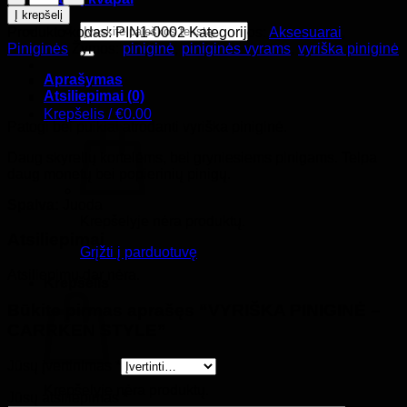
kiekis:
Į krepšelį
VYRIŠKA
Ieškoti:
Produkto kodas:
PIN1-0002
Kategorijos:
Aksesuarai
,
PINIGINĖ
Piniginės
Žymos:
piniginė
,
piniginės vyrams
,
vyriška piniginė
-
CARRKEN
Aprašymas
STYLE
Atsiliepimai (0)
Krepšelis /
€
0.00
Patogi bei puikiai atrodanti vyriška piniginė.
Daug skyrelių kortelėms, bei gryniesiems pinigams. Telpa
daug monetų bei popierinių pinigų.
Spalva:
Juoda
Krepšelyje nėra produktų.
Atsiliepimai
Grįžti į parduotuvę
Atsiliepimų dar nėra.
Krepšelis
Būkite pirmas aprašęs “VYRIŠKA PINIGINĖ –
CARRKEN STYLE”
Jūsų įvertinimas
*
Krepšelyje nėra produktų.
Jūsų atsiliepimas
*