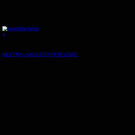
+
Aksesuarai
MĖLYNA LANGUOTA PETELIŠKĖ
€
11.99